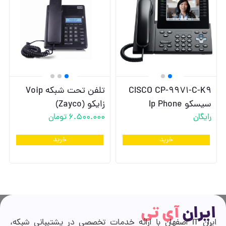
CISCO CP-9971-C-K9
تلفن تحت شبکه Voip
سیسکو Ip Phone
زایکو (Zayco)
رایگان
6.500.000
تومان
خرید
خرید
ایران
آی تی
ایران IT اصفهان با ارائه خدمات تخصصی در پشتیبانی شبکه،