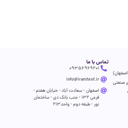
تماس با ما
09356969201
اصفهان)
info@iranitesf.ir
ی صنعتی
اصفهان - سعادت آباد - خیابان هفتم -
فرعی 132 - جنب بانک دی - ساختمان
نور - طبقه دوم - واحد213