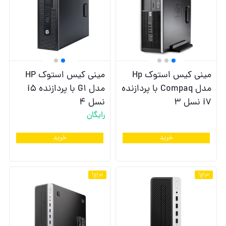
مینی کیس استوک Hp
مینی کیس استوک HP
مدل Compaq با پردازنده
مدل G1 با پردازنده i5
i7 نسل 3
نسل 4
رایگان
خرید
خرید
حراج!
حراج!