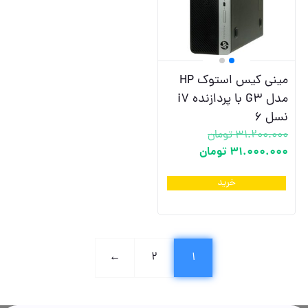
مینی کیس استوک HP
مدل G3 با پردازنده i7
نسل 6
31.200.000
تومان
31.000.000
تومان
خرید
←
2
1