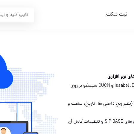
ثبت تیکت
نصب و پیکربندی مراکز تلفن نرم افزاری VoIP متن باز مانند Issabel ،Elastix و CUCM سیسکو بر روی
(نظیر رنج داخلی ها، تاریخ، ساعت و