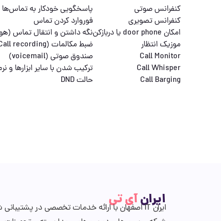
کنفرانس صوتی
پاسخگویی خودکار به تماس‌ها 
کنفرانس تصویری
فوروارد کردن تماس
امکان door phone یا دربازکن
نگه داشتن و انتقال تماس (هولد
موزیک انتظار
ضبط مکالمات (Call recording)
Call Monitor
صندوق صوتی (voicemail)
Call Whisper
ترکیب شدن با سایر ابزارها و نرم‌
Call Barging
حالت DND
ایران
آی تی
ایران IT اصفهان با ارائه خدمات تخصصی در پشتیبان