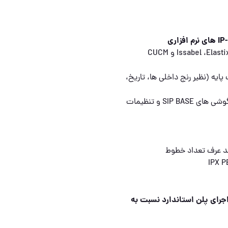
نصب و پیکربندی مراکز تلفن نرم افزاری VoIP متن باز مانند Issabel ،Elastix و CUCM
ایه (نظیر رنج داخلی ها، تاریخ،
راه اندازی حداکثر 8 داخلی درون شبکه بر روی مرکز تلفن و گوشی های SIP BASE و تنظیمات
حد عرف تعداد خطوط
ه میتوانید بعد از اجرای پلن استاندارد نسبت به