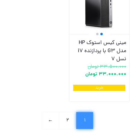
مینی کیس استوک HP
مدل G3 با پردازنده i7
نسل 7
33.500.000
تومان
33.000.000
تومان
خرید
←
2
1